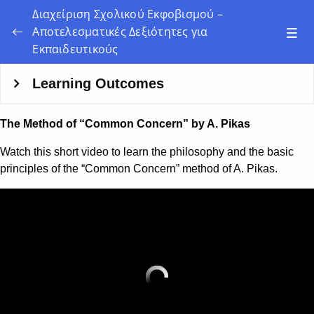
Διαχείριση Σχολικού Εκφοβισμού –
Αποτελεσματικές Δεξιότητες για
Εκπαιδευτικούς
Σχολική Βία και Εκφοβισμός
0/10
Πρόληψη εκφοβισμού
0/8
Στρατηγικές παρέμβασης κατά του
0/5
σχολικού εκφοβισμού
Η Προσέγγιση της “Αποφυγής Κατηγορίας”
0/1
(“No Blame Approach”)
Εφαρμόζοντας την προσέγγιση της
0/1
“Αποφυγής Κατηγορίας”
Ομαδική συνάντηση
0/1
Η μέθοδος “Κοινής Φροντίδας” του A. Pikas
0/1
Previous
Next