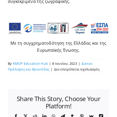
συγκεκριμένα της ζωγραφικής.
Με τη συγχρηματοδότηση της Ελλάδας και της
Ευρωπαϊκής Ένωσης.
By
KMOP Education Hub
|
8 Ιουνίου, 2023
|
Δίκτυο
στο
Πρόληψης και Φροντίδας
|
Δεν επιτρέπεται σχολιασμός
Συζήτηση
για
τη
συμμετοχ
Share This Story, Choose Your
των
ατόμων
Platform!
με
αναπηρία
Facebook
X
Reddit
LinkedIn
WhatsApp
Telegram
Tumblr
Pinterest
Vk
Xing