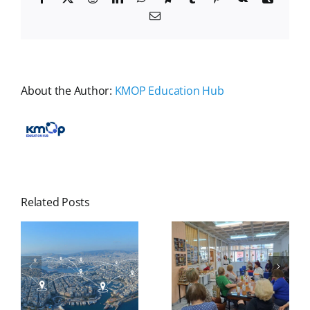
στα
Email
κοινά
About the Author:
KMOP Education Hub
ση
α
ν
ς
Related Posts
ισης
Υποδεχτήκαμε
Γράψε
το Πάσχα,
γράμμα
ν
αλλά και
στον εαυτό