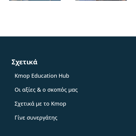
αποχαιρετιστήκαμε!
σου!
ς
ς
ν
ν
Σχετικά
Kmop Education Hub
Οι αξίες & ο σκοπός μας
Σχετικά με το Kmop
Γίνε συνεργάτης