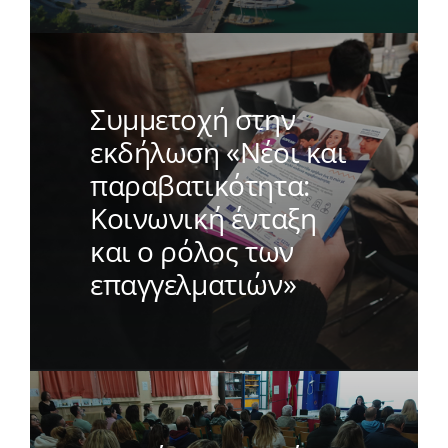
Συμμετοχή στην
εκδήλωση «Νέοι και
παραβατικότητα:
Κοινωνική ένταξη
και ο ρόλος των
επαγγελματιών»