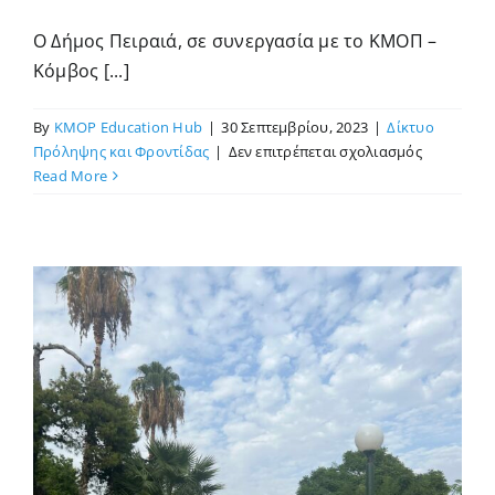
Ο Δήμος Πειραιά, σε συνεργασία με το ΚΜΟΠ –
Κόμβος [...]
By
KMOP Education Hub
|
30 Σεπτεμβρίου, 2023
|
Δίκτυο
στο
Πρόληψης και Φροντίδας
|
Δεν επιτρέπεται σχολιασμός
Οι
Read More
δράσεις
μας
στα
ΚΑΠΗ
του
Δήμου
Πειραιά