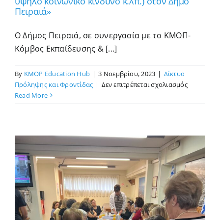
υψηλό κοινωνικό κίνδυνο κ.λπ.) στον Δήμο
Πειραιά»
Ο Δήμος Πειραιά, σε συνεργασία με το ΚΜΟΠ-
Κόμβος Εκπαίδευσης & [...]
By
KMOP Education Hub
|
3 Νοεμβρίου, 2023
|
Δίκτυο
στο
Πρόληψης και Φροντίδας
|
Δεν επιτρέπεται σχολιασμός
Πρόσκλησ
Read More
Εκδήλωση
Ενδιαφέρο
στο
Πλαίσιο
Υλοποίηση
της
Πράξης:
«Δίκτυο
Υπηρεσιώ
Πρόληψης
και