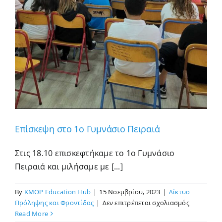
Επίσκεψη στο 1ο Γυμνάσιο Πειραιά
Στις 18.10 επισκεφτήκαμε το 1ο Γυμνάσιο
Πειραιά και μιλήσαμε με [...]
By
KMOP Education Hub
|
15 Νοεμβρίου, 2023
|
Δίκτυο
στο
Πρόληψης και Φροντίδας
|
Δεν επιτρέπεται σχολιασμός
Επίσκεψη
Read More