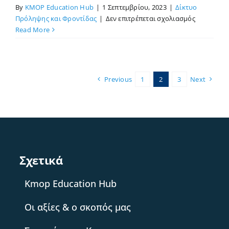
By
KMOP Education Hub
|
1 Σεπτεμβρίου, 2023
|
Δίκτυο
στο
Πρόληψης και Φροντίδας
|
Δεν επιτρέπεται σχολιασμός
Ξεκίνησε
Read More
η
νέα
σεζόν
στο
Previous
1
2
3
Next
Πάρκο
Αργυρόκα
Σχετικά
Kmop Education Hub
Οι αξίες & ο σκοπός μας