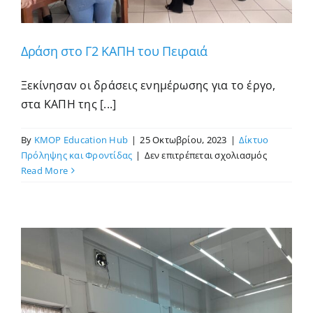
Δράση στο Γ2 ΚΑΠΗ του Πειραιά
Ξεκίνησαν οι δράσεις ενημέρωσης για το έργο,
στα ΚΑΠΗ της [...]
By
KMOP Education Hub
|
25 Οκτωβρίου, 2023
|
Δίκτυο
στο
Πρόληψης και Φροντίδας
|
Δεν επιτρέπεται σχολιασμός
Δράση
Read More
στο
Γ2
ΚΑΠΗ
του
Πειραιά