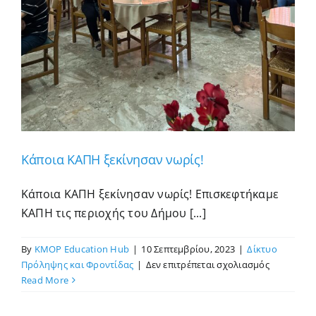
Κάποια ΚΑΠΗ ξεκίνησαν νωρίς!
Κάποια ΚΑΠΗ ξεκίνησαν νωρίς! Επισκεφτήκαμε
ΚΑΠΗ τις περιοχής του Δήμου [...]
By
KMOP Education Hub
|
10 Σεπτεμβρίου, 2023
|
Δίκτυο
στο
Πρόληψης και Φροντίδας
|
Δεν επιτρέπεται σχολιασμός
Κάποια
Read More
ΚΑΠΗ
ξεκίνησαν