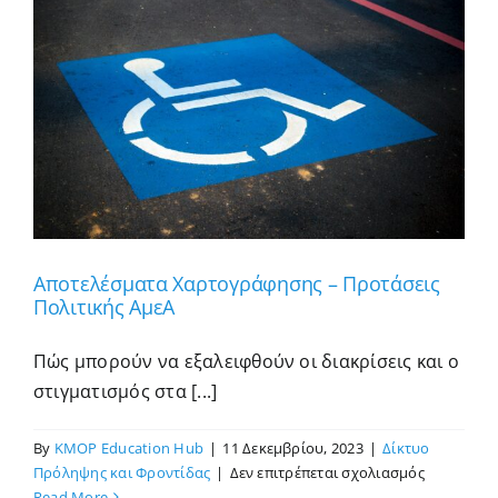
Αποτελέσματα Χαρτογράφησης – Προτάσεις
Πολιτικής ΑμεΑ
Πώς μπορούν να εξαλειφθούν οι διακρίσεις και ο
στιγματισμός στα [...]
By
KMOP Education Hub
|
11 Δεκεμβρίου, 2023
|
Δίκτυο
στο
Πρόληψης και Φροντίδας
|
Δεν επιτρέπεται σχολιασμός
Αποτελέσ
Read More