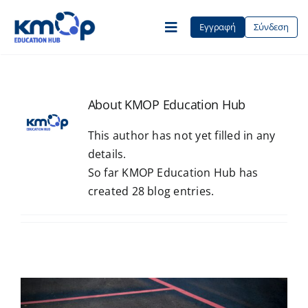
Skip
to
Εγγραφή
Σύνδεση
Toggle
content
Navigation
Αρχική
About
KMOP Education Hub
This author has not yet filled in any
Σχετικά με εμάς
details.
So far KMOP Education Hub has
created 28 blog entries.
Contact