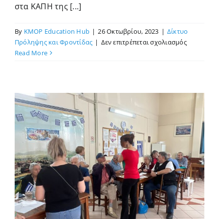
υψηλό
στα ΚΑΠΗ της [...]
κοινωνικό
κίνδυνο
By
KMOP Education Hub
|
26 Οκτωβρίου, 2023
|
Δίκτυο
κ.λπ.)
στο
Πρόληψης και Φροντίδας
|
Δεν επιτρέπεται σχολιασμός
στον
Δράση
Read More
Δήμο
στο
Πειραιά»
Α2
ΚΑΠΗ
του
Πειραιά